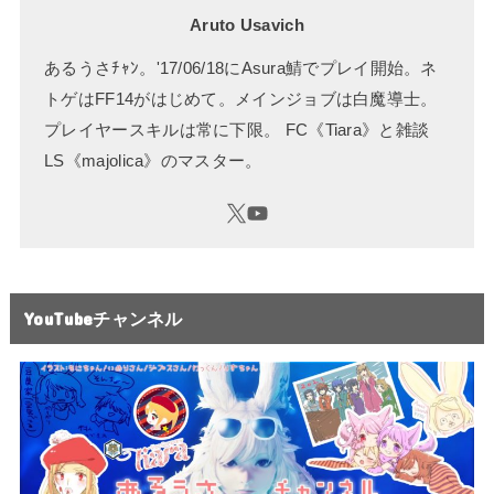
Aruto Usavich
あるうさﾁｬﾝ。'17/06/18にAsura鯖でプレイ開始。ネ
トゲはFF14がはじめて。メインジョブは白魔導士。
プレイヤースキルは常に下限。 FC《Tiara》と雑談
LS《majolica》のマスター。
YouTubeチャンネル