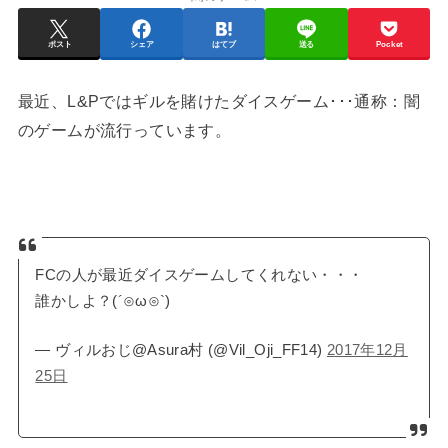
ポスト
シェア
はてブ
送る
Pocket
最近、L&Pではギルを賭けたダイスゲーム･･･通称：闇
のゲームが流行っています。
FCの人が最近ダイスゲームしてくれない・・・
誰かしよ？(´⊙ω⊙`)
— ヴィルおじ@Asura村 (@Vil_Oji_FF14)
2017年12月
25日