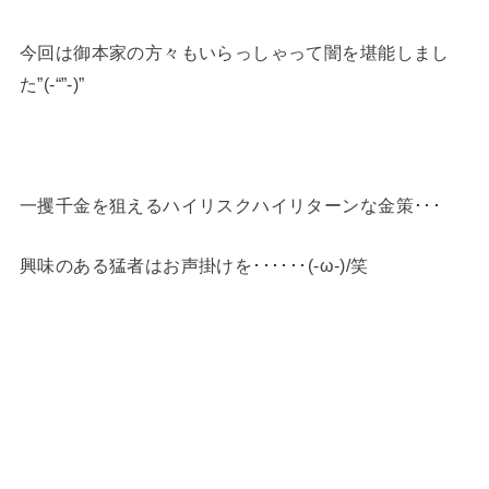
今回は御本家の方々もいらっしゃって闇を堪能しまし
た”(-“”-)”
一攫千金を狙えるハイリスクハイリターンな金策･･･
興味のある猛者はお声掛けを･･････(-ω-)/笑