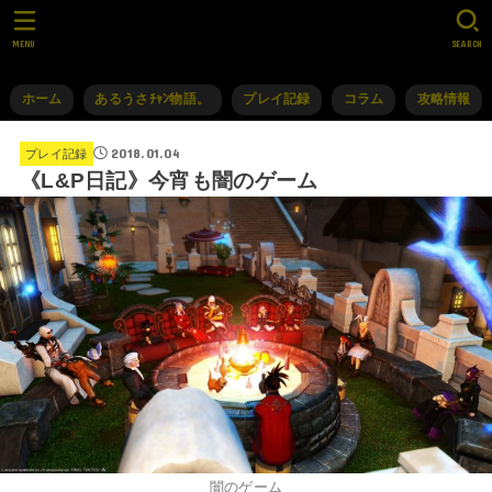
MENU
SEARCH
ホーム
あるうさﾁｬﾝ物語。
プレイ記録
コラム
攻略情報
2018.01.04
プレイ記録
《L&P日記》今宵も闇のゲーム
闇のゲーム