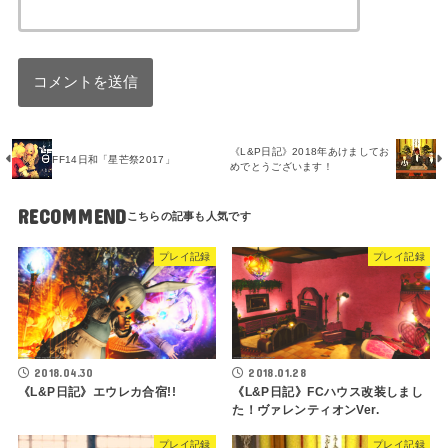
《L&P日記》2018年あけましてお
FF14日和「星芒祭2017」
めでとうございます！
RECOMMEND
プレイ記録
プレイ記録
2018.04.30
2018.01.28
《L&P日記》エウレカ合宿!!
《L&P日記》FCハウス改装しまし
た！ヴァレンティオンVer.
プレイ記録
プレイ記録