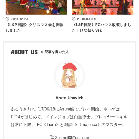
2017.12.23
2018.03.04
《L&P日記》クリスマス会を開催
《L&P日記》FCハウス改装しまし
しました！
た！ひな祭りVer.
ABOUT US
Aruto Usavich
あるうさﾁｬﾝ。'17/06/18にAsura鯖でプレイ開始。ネトゲは
FF14がはじめて。メインジョブは白魔導士。プレイヤースキル
は常に下限。 FC《Tiara》と雑談LS《majolica》のマスター。