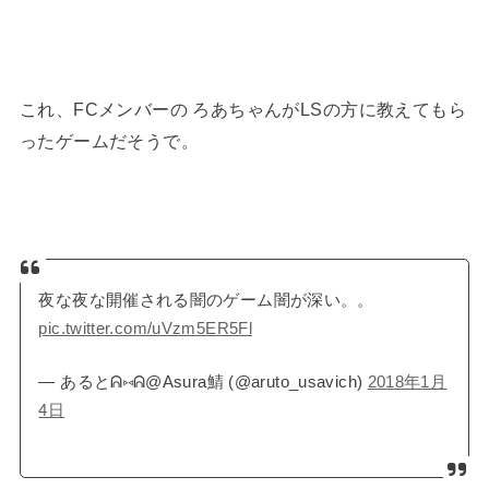
これ、FCメンバーの ろあちゃんがLSの方に教えてもら
ったゲームだそうで。
夜な夜な開催される闇のゲーム闇が深い。。
pic.twitter.com/uVzm5ER5Fl
— あるとᕱ⑅ᕱ@Asura鯖 (@aruto_usavich)
2018年1月
4日