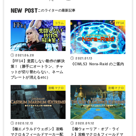
NEW POST
コラム
FF14
2021.06.28
2021.01.13
【FF14】意図しない動作の解決
《CWLS》Nora-Raid のご案内
策！（勝手にオートラン、チャ
ットが切り替わらない、ネーム
プレートが消えるetc）
攻略マクロ
攻略マクロ
2020.12.13
2020.09.12
【極エメラルドウェポン】攻略
【極ウォーリア・オブ・ライ
マクロ＆フィールドマーカー配
ト】攻略マクロ＆フィールドマ