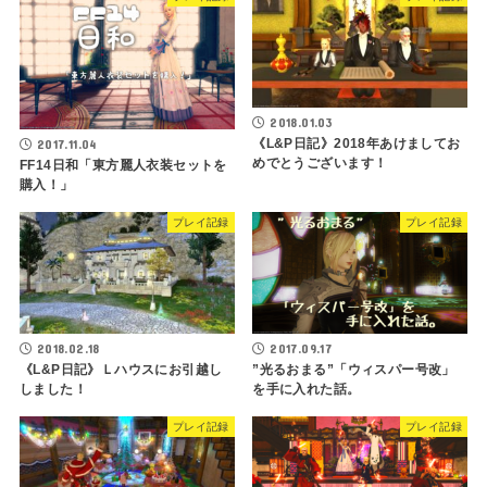
2018.01.03
《L&P日記》2018年あけましてお
2017.11.04
めでとうございます！
FF14日和「東方麗人衣装セットを
購入！」
プレイ記録
プレイ記録
2018.02.18
2017.09.17
《L&P日記》Ｌハウスにお引越し
”光るおまる”「ウィスパー号改」
しました！
を手に入れた話。
プレイ記録
プレイ記録