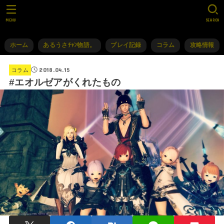
MENU
SEARCH
ホーム
あるうさﾁｬﾝ物語。
プレイ記録
コラム
攻略情報
2018.04.15
コラム
#エオルゼアがくれたもの