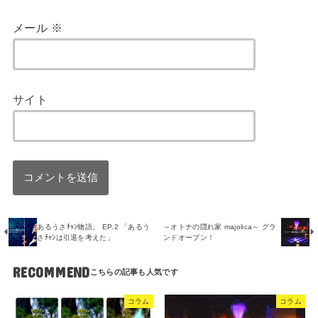
メール
※
サイト
あるうさﾁｬﾝ物語。 EP.2 「あるう
～オトナの隠れ家 majolica～ グラ
さﾁｬﾝは引退を考えた」
ンドオープン！
RECOMMEND
コラム
コラム