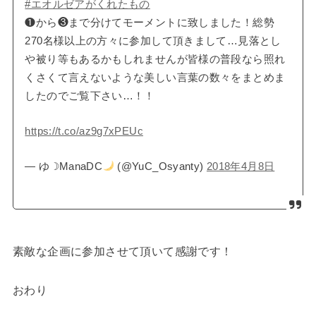
#エオルゼアがくれたもの
❶から❸まで分けてモーメントに致しました！総勢
270名様以上の方々に参加して頂きまして…見落とし
や被り等もあるかもしれませんが皆様の普段なら照れ
くさくて言えないような美しい言葉の数々をまとめま
したのでご覧下さい…！！
https://t.co/az9g7xPEUc
— ゆ☽ManaDC
(@YuC_Osyanty)
2018年4月8日
素敵な企画に参加させて頂いて感謝です！
おわり