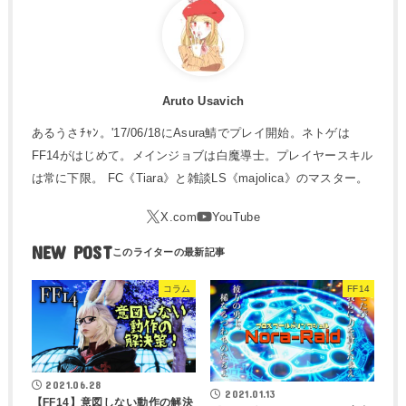
Aruto Usavich
あるうさﾁｬﾝ。'17/06/18にAsura鯖でプレイ開始。ネトゲは
FF14がはじめて。メインジョブは白魔導士。プレイヤースキル
は常に下限。 FC《Tiara》と雑談LS《majolica》のマスター。
NEW POST
コラム
FF14
2021.06.28
2021.01.13
【FF14】意図しない動作の解決