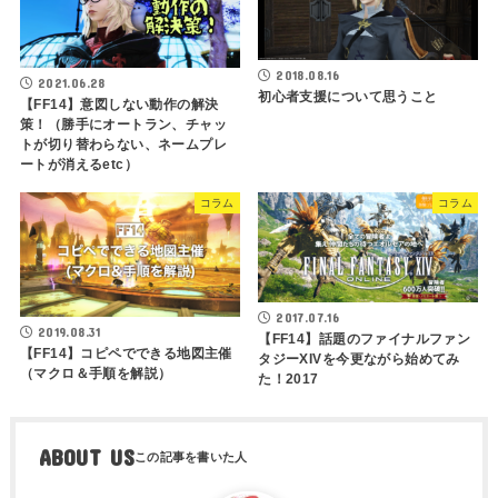
2018.08.16
2021.06.28
初心者支援について思うこと
【FF14】意図しない動作の解決
策！（勝手にオートラン、チャッ
トが切り替わらない、ネームプレ
ートが消えるetc）
コラム
コラム
2017.07.16
2019.08.31
【FF14】話題のファイナルファン
【FF14】コピペでできる地図主催
タジーXIVを今更ながら始めてみ
（マクロ＆手順を解説）
た！2017
ABOUT US