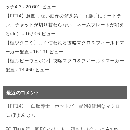
ッチ4.3
- 20,601 ビュー
【FF14】意図しない動作の解決策！（勝手にオートラ
ン、チャットが切り替わらない、ネームプレートが消え
るetc）
- 16,906 ビュー
【極ツクヨミ】よく使われる攻略マクロ＆フィールドマ
ーカー配置
- 16,131 ビュー
【極ルビーウェポン】攻略マクロ＆フィールドマーカー
配置
- 13,460 ビュー
最近のコメント
【FF14】「白魔導士 ホットバー配列&便利なマクロ」
に
ぽよん
より
FC Tiara 第一回FCイベント「顔合わせ会」
に
Aruto