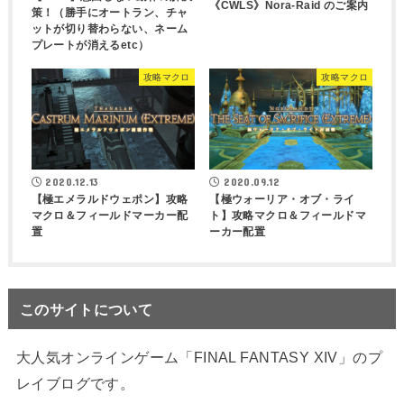
《CWLS》Nora-Raid のご案内
策！（勝手にオートラン、チャ
ットが切り替わらない、ネーム
プレートが消えるetc）
攻略マクロ
攻略マクロ
2020.12.13
2020.09.12
【極エメラルドウェポン】攻略
【極ウォーリア・オブ・ライ
マクロ＆フィールドマーカー配
ト】攻略マクロ＆フィールドマ
置
ーカー配置
このサイトについて
大人気オンラインゲーム「FINAL FANTASY XIV」のプ
レイブログです。