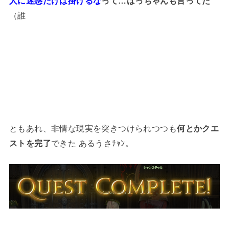
人に迷惑だけは掛けるな
って…ばっちゃんも言ってた
（誰
ともあれ、非情な現実を突きつけられつつも
何とかクエ
ストを完了
できた あるうさﾁｬﾝ。