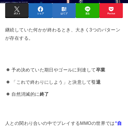
ポスト
シェア
はてブ
送る
Pocket
継続していた何かが終わるとき、大きく3つのパターン
が存在する。
予め決めていた期日やゴールに到達して
卒業
「これで終わりにしよう」と決意して
引退
自然消滅的に
終了
人との関わり合いの中でプレイするMMOの世界では
“自