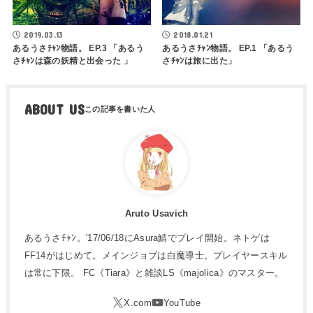
2019.03.13
2018.01.21
あるうさﾁｬﾝ物語。 EP.3 「あるう
あるうさﾁｬﾝ物語。 EP.1 「あるう
さﾁｬﾝは森の妖精と出会った 」
さﾁｬﾝは旅に出た」
ABOUT US
Aruto Usavich
あるうさﾁｬﾝ。'17/06/18にAsura鯖でプレイ開始。ネトゲは
FF14がはじめて。メインジョブは白魔導士。プレイヤースキル
は常に下限。 FC《Tiara》と雑談LS《majolica》のマスター。