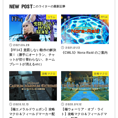
NEW POST
コラム
FF14
2021.06.28
2021.01.13
【FF14】意図しない動作の解決
《CWLS》Nora-Raid のご案内
策！（勝手にオートラン、チャ
ットが切り替わらない、ネーム
プレートが消えるetc）
攻略マクロ
攻略マクロ
2020.12.13
2020.09.12
【極エメラルドウェポン】攻略
【極ウォーリア・オブ・ライ
マクロ＆フィールドマーカー配
ト】攻略マクロ＆フィールドマ