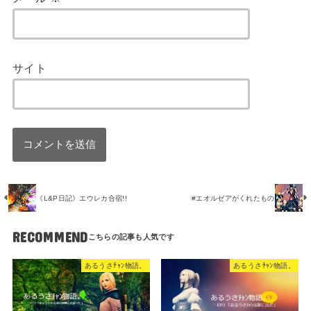
サイト
《L&P日記》エウレカ合宿!!
#エオルゼアがくれたもの
RECOMMEND
あるうさﾁｬﾝ物語。
あるうさﾁｬﾝ物語。