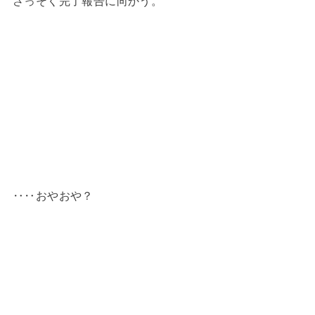
さっそく完了報告に向かう。
‥‥おやおや？