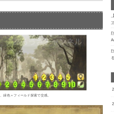
F
A
F
酬、緑色＝フィールド探索で交感。