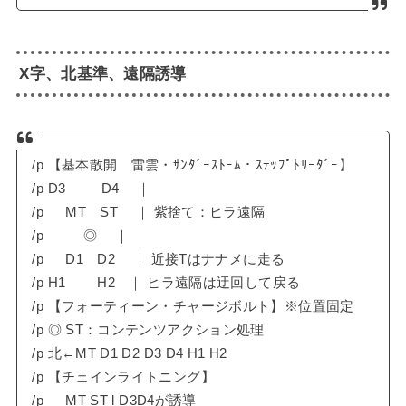
X字、北基準、遠隔誘導
/p 【基本散開 雷雲・ｻﾝﾀﾞｰｽﾄｰﾑ・ｽﾃｯﾌﾟﾄﾘｰﾀﾞｰ】
/p D3 D4 ｜
/p MT ST ｜ 紫捨て：ヒラ遠隔
/p ◎ ｜
/p D1 D2 ｜ 近接Tはナナメに走る
/p H1 H2 ｜ ヒラ遠隔は迂回して戻る
/p 【フォーティーン・チャージボルト】※位置固定
/p ◎ ST：コンテンツアクション処理
/p 北←MT D1 D2 D3 D4 H1 H2
/p 【チェインライトニング】
/p MT ST l D3D4が誘導