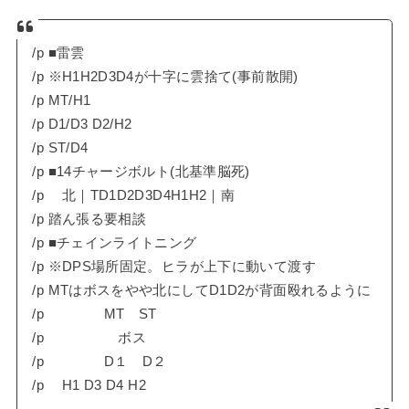
/p ■雷雲
/p ※H1H2D3D4が十字に雲捨て(事前散開)
/p MT/H1
/p D1/D3 D2/H2
/p ST/D4
/p ■14チャージボルト(北基準脳死)
/p 北｜TD1D2D3D4H1H2｜南
/p 踏ん張る要相談
/p ■チェインライトニング
/p ※DPS場所固定。ヒラが上下に動いて渡す
/p MTはボスをやや北にしてD1D2が背面殴れるように
/p MT ST
/p ボス
/p D１ D２
/p H1 D3 D4 H2