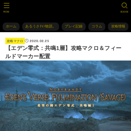
MENU
SEARCH
ホーム
あるうさﾁｬﾝ物語。
プレイ記録
コラム
攻略情報
2020.02.25
攻略マクロ
【エデン零式：共鳴1層】攻略マクロ＆フィー
ルドマーカー配置