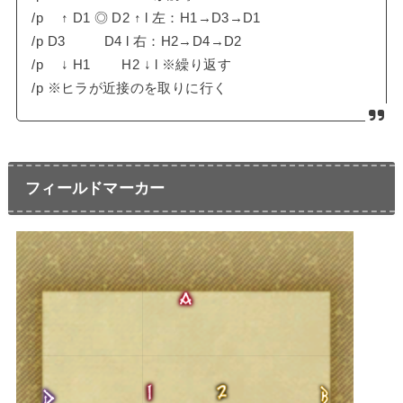
/p ↑ D1 ◎ D2 ↑ l 左：H1→D3→D1
/p D3 D4 l 右：H2→D4→D2
/p ↓ H1 H2 ↓ l ※繰り返す
/p ※ヒラが近接のを取りに行く
フィールドマーカー