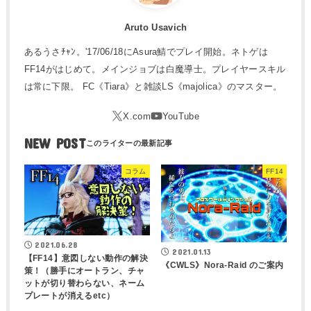
Aruto Usavich
あるうさﾁｬﾝ。'17/06/18にAsura鯖でプレイ開始。ネトゲは
FF14がはじめて。メインジョブは白魔導士。プレイヤースキル
は常に下限。 FC《Tiara》と雑談LS《majolica》のマスター。
NEW POST
コラム
FF14
2021.06.28
2021.01.13
【FF14】意図しない動作の解決
《CWLS》Nora-Raid のご案内
策！（勝手にオートラン、チャ
ットが切り替わらない、ネーム
プレートが消えるetc）