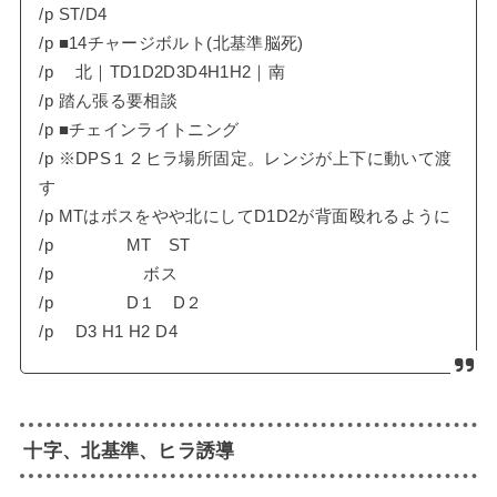
/p ST/D4
/p ■14チャージボルト(北基準脳死)
/p 北｜TD1D2D3D4H1H2｜南
/p 踏ん張る要相談
/p ■チェインライトニング
/p ※DPS１２ヒラ場所固定。レンジが上下に動いて渡
す
/p MTはボスをやや北にしてD1D2が背面殴れるように
/p MT ST
/p ボス
/p D１ D２
/p D3 H1 H2 D4
十字、北基準、ヒラ誘導