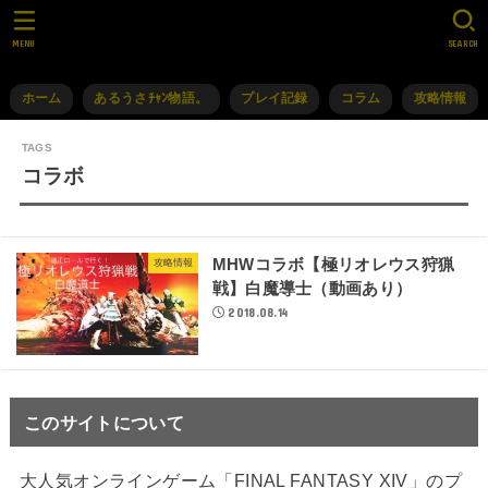
MENU
SEARCH
ホーム
あるうさﾁｬﾝ物語。
プレイ記録
コラム
攻略情報
コラボ
MHWコラボ【極リオレウス狩猟
攻略情報
戦】白魔導士（動画あり）
2018.08.14
このサイトについて
大人気オンラインゲーム「FINAL FANTASY XIV」のプ