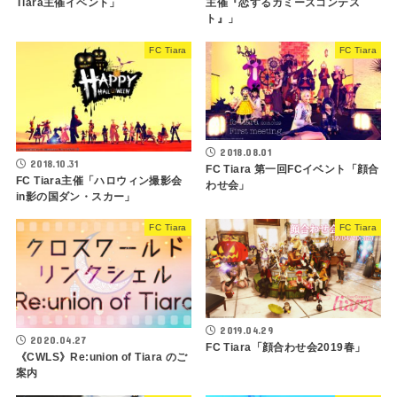
Tiara主催イベント」
主催『恋するカミーズコンテス
ト』」
FC Tiara
FC Tiara
2018.08.01
2018.10.31
FC Tiara 第一回FCイベント「顔合
FC Tiara主催「ハロウィン撮影会
わせ会」
in影の国ダン・スカー」
FC Tiara
FC Tiara
2019.04.29
2020.04.27
FC Tiara「顔合わせ会2019春」
《CWLS》Re:union of Tiara のご
案内