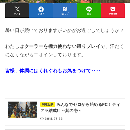
ポスト
シェア
はてブ
送る
Pocket
暑い日が続いておりますがいかがお過ごしでしょうか？
わたしは
クーラーを極力使わない縛りプレイ
で、汗だく
になりながらエオインしております。
皆様、体調にはくれぐれもお気をつけて‥‥
みんなでゼロから始めるFC！ティ
関連記事
アラ結成!! ～其の壱～
2018.07.22