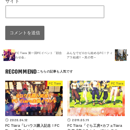
サイト
FC Tiara 第一回FCイベント「顔合
みんなでゼロから始めるFC！ティ
わせ会」
アラ結成!! ～其の壱～
RECOMMEND
FC Tiara
FC Tiara
2020.04.12
2019.05.19
FC Tiara「Lハウス購入記念！FC
FC Tiara「ぐら工房×カフェTiara