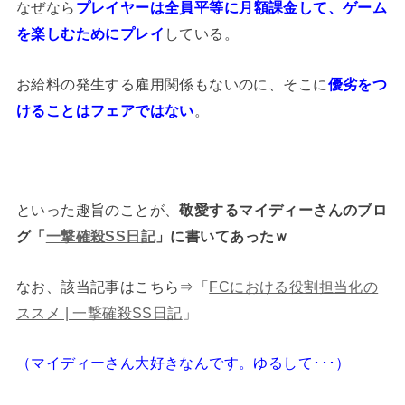
なぜなら
プレイヤーは全員平等に月額課金して、ゲーム
を楽しむためにプレイ
している。
お給料の発生する雇用関係もないのに、そこに
優劣をつ
けることはフェアではない
。
といった趣旨のことが、
敬愛するマイディーさんのブロ
グ「
一撃確殺SS日記
」に書いてあったｗ
なお、該当記事はこちら⇒「
FCにおける役割担当化の
ススメ | 一撃確殺SS日記
」
（マイディーさん大好きなんです。ゆるして･･･）