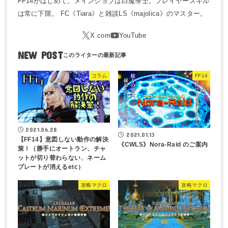
FF14がはじめて。メインジョブは白魔導士。プレイヤースキル
は常に下限。 FC《Tiara》と雑談LS《majolica》のマスター。
NEW POST
コラム
FF14
2021.06.28
2021.01.13
【FF14】意図しない動作の解決
《CWLS》Nora-Raid のご案内
策！（勝手にオートラン、チャ
ットが切り替わらない、ネーム
プレートが消えるetc）
攻略マクロ
攻略マクロ