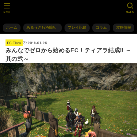
MENU
SEARCH
ホーム
あるうさﾁｬﾝ物語。
プレイ記録
コラム
攻略情報
2018.07.25
FC Tiara
みんなでゼロから始めるFC！ティアラ結成!! ～
其の弐～