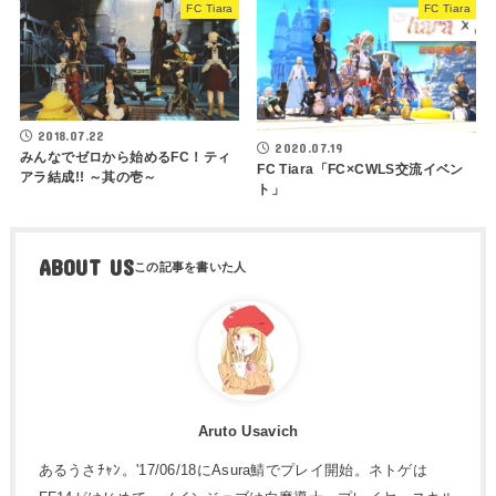
FC Tiara
FC Tiara
2018.07.22
2020.07.19
みんなでゼロから始めるFC！ティ
FC Tiara「FC×CWLS交流イベン
アラ結成!! ～其の壱～
ト」
ABOUT US
Aruto Usavich
あるうさﾁｬﾝ。'17/06/18にAsura鯖でプレイ開始。ネトゲは