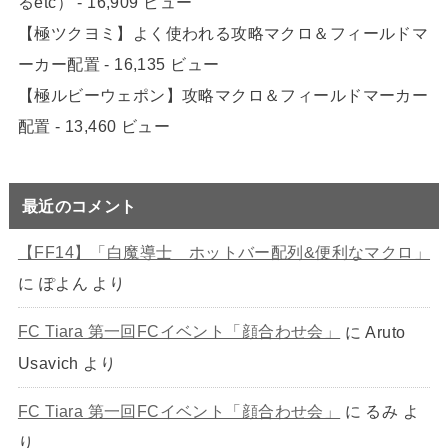
るetc）
- 16,909 ビュー
【極ツクヨミ】よく使われる攻略マクロ＆フィールドマ
ーカー配置
- 16,135 ビュー
【極ルビーウェポン】攻略マクロ＆フィールドマーカー
配置
- 13,460 ビュー
最近のコメント
【FF14】「白魔導士 ホットバー配列&便利なマクロ」
に
ぽよん
より
FC Tiara 第一回FCイベント「顔合わせ会」
に
Aruto
Usavich
より
FC Tiara 第一回FCイベント「顔合わせ会」
に
るみ
よ
り