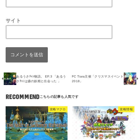
サイト
あるうさﾁｬﾝ物語。 EP.3 「あるう
FC Tiara主催「クリスマスイベント
さﾁｬﾝは森の妖精と出会った 」
2018」
RECOMMEND
攻略マクロ
攻略情報