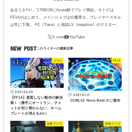
あるうさﾁｬﾝ。'17/06/18にAsura鯖でプレイ開始。ネトゲは
FF14がはじめて。メインジョブは白魔導士。プレイヤースキル
は常に下限。 FC《Tiara》と雑談LS《majolica》のマスター。
NEW POST
コラム
FF14
2021.06.28
2021.01.13
【FF14】意図しない動作の解決
《CWLS》Nora-Raid のご案内
策！（勝手にオートラン、チャ
ットが切り替わらない、ネーム
プレートが消えるetc）
攻略マクロ
攻略マクロ