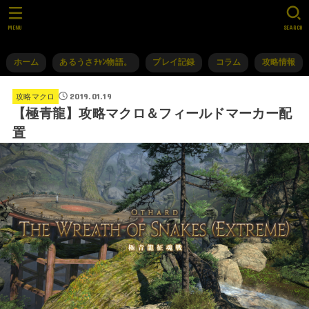
MENU
SEARCH
ホーム
あるうさﾁｬﾝ物語。
プレイ記録
コラム
攻略情報
2019.01.19
攻略マクロ
【極青龍】攻略マクロ＆フィールドマーカー配
置