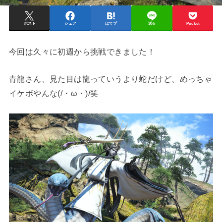
ポスト
シェア
はてブ
送る
Pocket
今回は久々に初週から挑戦できました！
青龍さん、見た目は龍っていうより蛇だけど、めっちゃ
イケボやんな(/・ω・)/笑