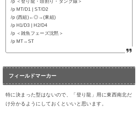
/p ＜登り龍・頭割り・タンク線＞
/p MT/D1 | ST/D2
/p (西組)←◎→(東組)
/p H1/D3 | H2/D4
/p ＜雑魚フェーズ沈黙＞
/p MT→ST
フィールドマーカー
特に決まった型はないので、「登り龍」用に東西南北だ
け分かるようにしておくといいと思います。