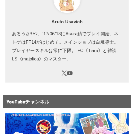
Aruto Usavich
あるうさﾁｬﾝ。'17/06/18にAsura鯖でプレイ開始。ネ
トゲはFF14がはじめて。メインジョブは白魔導士。
プレイヤースキルは常に下限。 FC《Tiara》と雑談
LS《majolica》のマスター。
YouTubeチャンネル